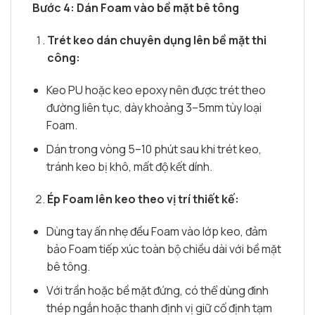
Bước 4: Dán Foam vào bề mặt bê tông
Trét keo dán chuyên dụng lên bề mặt thi
công:
Keo PU hoặc keo epoxy nên được trét theo
đường liên tục, dày khoảng 3–5mm tùy loại
Foam.
Dán trong vòng 5–10 phút sau khi trét keo,
tránh keo bị khô, mất độ kết dính.
Ép Foam lên keo theo vị trí thiết kế:
Dùng tay ấn nhẹ đều Foam vào lớp keo, đảm
bảo Foam tiếp xúc toàn bộ chiều dài với bề mặt
bê tông.
Với trần hoặc bề mặt đứng, có thể dùng đinh
thép ngắn hoặc thanh định vị giữ cố định tạm