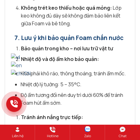
Không trét keo thiếu hoặc quá mỏng:
Lớp
keo không đủ dày sẽ không đảm bảo liên kết
giữa Foam và bê tông.
7.
Lưu ý khi bảo quản Foam chắn nước
Bảo quản trong kho – nơi lưu trữ vật tư
Nhiệt độ và độ ẩm kho bảo quản:
Kho phải khô ráo, thông thoáng, tránh ẩm mốc.
Nhiệt độ lý tưởng: 5 – 35°C.
Độ ẩm tương đối nên duy trì dưới 60% để tránh
Foam hút ẩm sớm.
Tránh ánh nắng trực tiếp:
Không để Foam chắn nước tiếp xúc trực tiếp
Liên hệ
Hotline
Chat
Zalo
với ánh nắng mặt trời.