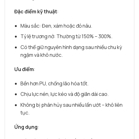
Đặc điểm kỹ thuật
:
Màu sắc: Đen, xám hoặc đỏ nâu.
Tỷ lệ trương nở: Thường từ 150% – 300%.
Có thể giữ nguyên hình dạng sau nhiều chu kỳ
ngậm và khô nước.
Ưu điểm
:
Bền hơn PU, chống lão hóa tốt.
Chịu lực nén, lực kéo và độ giãn dài cao.
Không bị phân hủy sau nhiều lần ướt – khô liên
tục.
Ứng dụng
: