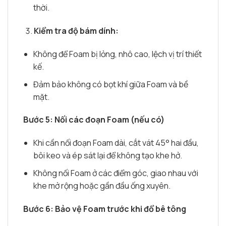
thời.
Kiểm tra độ bám dính:
Không để Foam bị lỏng, nhô cao, lệch vị trí thiết
kế.
Đảm bảo không có bọt khí giữa Foam và bề
mặt.
Bước 5: Nối các đoạn Foam (nếu có)
Khi cần nối đoạn Foam dài, cắt vát 45° hai đầu,
bôi keo và ép sát lại để không tạo khe hở.
Không nối Foam ở các điểm góc, giao nhau với
khe mở rộng hoặc gần đầu ống xuyên.
Bước 6: Bảo vệ Foam trước khi đổ bê tông