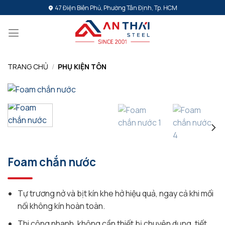
Bỏ
47 Điện Biên Phủ, Phường Tân Định, Tp. HCM
qua
nội
dung
TRANG CHỦ
/
PHỤ KIỆN TÔN
Foam chắn nước
Tự trương nở và bịt kín khe hở hiệu quả, ngay cả khi mối
nối không kín hoàn toàn.
Thi công nhanh, không cần thiết bị chuyên dụng, tiết