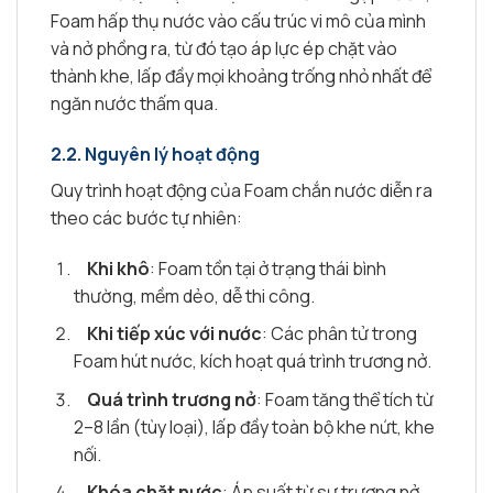
Foam hấp thụ nước vào cấu trúc vi mô của mình
và nở phồng ra, từ đó tạo áp lực ép chặt vào
thành khe, lấp đầy mọi khoảng trống nhỏ nhất để
ngăn nước thấm qua.
2.2.
Nguyên lý hoạt động
Quy trình hoạt động của Foam chắn nước diễn ra
theo các bước tự nhiên:
Khi khô
: Foam tồn tại ở trạng thái bình
thường, mềm dẻo, dễ thi công.
Khi tiếp xúc với nước
: Các phân tử trong
Foam hút nước, kích hoạt quá trình trương nở.
Quá trình trương nở
: Foam tăng thể tích từ
2–8 lần (tùy loại), lấp đầy toàn bộ khe nứt, khe
nối.
Khóa chặt nước
: Áp suất từ sự trương nở