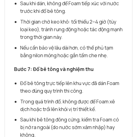
Sau khi dán, không để Foam tiếp xúc với nước
trước khi đổ bê tông.
Thời gian chờ keo khô: tối thiểu 2–4 giờ (tùy
loại keo), tránh rung động hoặc tác động mạnh
trong thời gian này.
Nếu cần bảo vệ lâu dài hơn, có thể phủ tạm
bằng nilon mỏng hoặc gắn tấm che nhẹ.
Bước 7: Đổ bê tông và nghiệm thu
Đổ bê tông trực tiếp lên khu vực đã dán Foam
theo đúng quy trình thi công.
Trong quá trình đổ, không được để Foam xê
dịch hoặc trồi lên khỏi vị trí thiết kế.
Sau khi bê tông đông cứng, kiểm tra Foam có
bị nở ra ngoài (do nước sớm xâm nhập) hay
không.