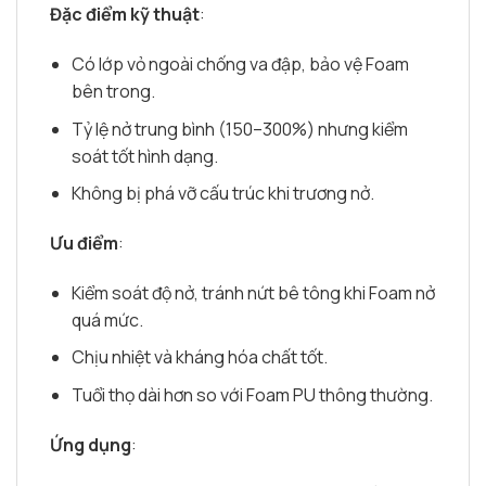
Đặc điểm kỹ thuật
:
Có lớp vỏ ngoài chống va đập, bảo vệ Foam
bên trong.
Tỷ lệ nở trung bình (150–300%) nhưng kiểm
soát tốt hình dạng.
Không bị phá vỡ cấu trúc khi trương nở.
Ưu điểm
:
Kiểm soát độ nở, tránh nứt bê tông khi Foam nở
quá mức.
Chịu nhiệt và kháng hóa chất tốt.
Tuổi thọ dài hơn so với Foam PU thông thường.
Ứng dụng
: