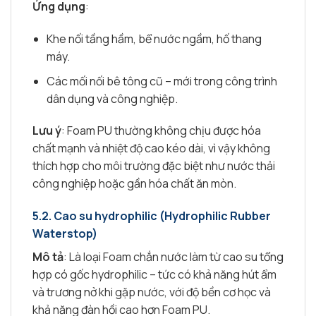
Ứng dụng
:
Khe nối tầng hầm, bể nước ngầm, hố thang
máy.
Các mối nối bê tông cũ – mới trong công trình
dân dụng và công nghiệp.
Lưu ý
: Foam PU thường không chịu được hóa
chất mạnh và nhiệt độ cao kéo dài, vì vậy không
thích hợp cho môi trường đặc biệt như nước thải
công nghiệp hoặc gần hóa chất ăn mòn.
5.2. Cao su hydrophilic (Hydrophilic Rubber
Waterstop)
Mô tả
: Là loại Foam chắn nước làm từ cao su tổng
hợp có gốc hydrophilic – tức có khả năng hút ẩm
và trương nở khi gặp nước, với độ bền cơ học và
khả năng đàn hồi cao hơn Foam PU.