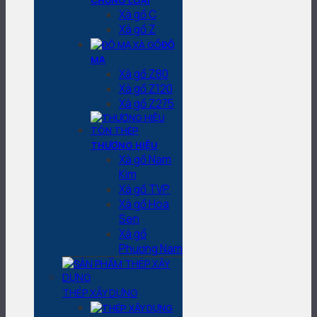
CHỦNG LOẠI
Xà gồ C
Xà gồ Z
ĐỘ
MẠ
Xà gồ Z80
Xà gồ Z120
Xà gồ Z275
THƯƠNG HIỆU
Xà gồ Nam
Kim
Xà gồ TVP
Xà gồ Hoa
Sen
Xà gồ
Phương Nam
THÉP XÂY DỰNG