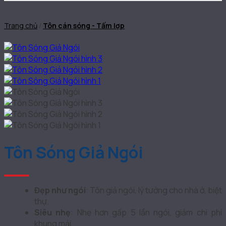
Trang chủ
/
Tôn cán sóng - Tấm lợp
Tôn Sóng Giả Ngói
Đẹp như ngói
: Tôn giả ngói, lý tưởng cho nhà ở, biệt
thự.
Siêu nhẹ
: Nhẹ hơn gấp 5 lần ngói, giảm chi phí
khung mái.