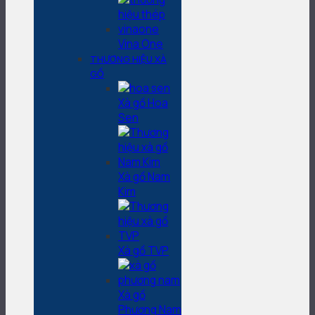
Vina One
THƯƠNG HIỆU XÀ
GỒ
Xà gồ Hoa
Sen
Xà gồ Nam
Kim
Xà gồ TVP
Xà gồ
Phương Nam