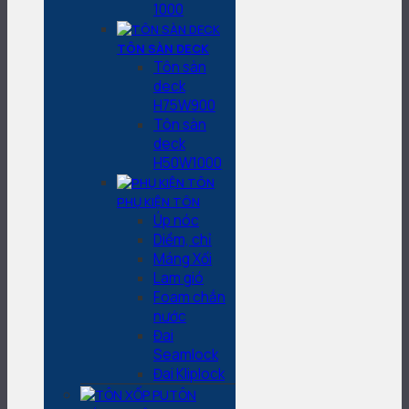
1000
TÔN SÀN DECK
Tôn sàn
deck
H75W900
Tôn sàn
deck
H50W1000
PHỤ KIỆN TÔN
Úp nóc
Diềm, chỉ
Máng Xối
Lam gió
Foam chắn
nước
Đai
Seamlock
Đai Kliplock
TÔN