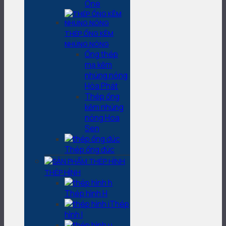
One
THÉP ỐNG KẼM
NHÚNG NÓNG
Ống thép
mạ kẽm
nhúng nóng
Hòa Phát
Thép ống
kẽm nhúng
nóng Hoa
Sen
Thép ống đúc
THÉP HÌNH
Thép hình H
Thép
hình I