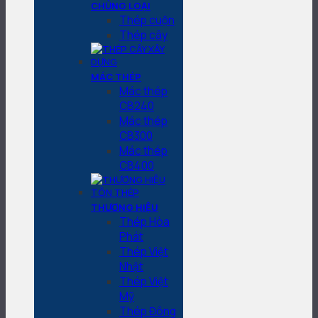
CHỦNG LOẠI
Thép cuộn
Thép cây
MÁC THÉP
Mác thép
CB240
Mác thép
CB300
Mác thép
CB400
THƯƠNG HIỆU
Thép Hòa
Phát
Thép Việt
Nhật
Thép Việt
Mỹ
Thép Đông