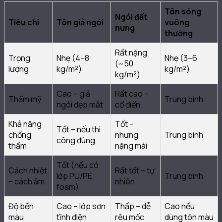
Tôn sóng
Ngói đất
Tiêu chí
Tôn giả ngói
vuông
nung
thường
Rất nặng
Trọng
Nhẹ (4–8
Nhẹ (3–6
(~50
lượng
kg/m²)
kg/m²)
kg/m²)
Cao – giả
Rất cao –
Thẩm mỹ
Trung bình
ngói đẹp mắt
cổ điển
Khả năng
Tốt –
Tốt – nếu thi
chống
nhưng
Trung bình
công đúng
thấm
nặng mái
Tốt (nếu có
Cách nhiệt
Rất tốt – tự
lớp PU/PE
Trung bình
– cách âm
nhiên
foam)
Độ bền
Cao – lớp sơn
Thấp – dễ
Cao nếu
màu
tĩnh điện
rêu mốc
dùng tôn màu