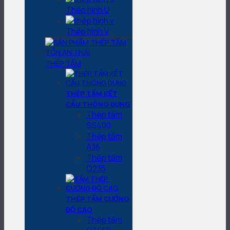
Thép hình U
Thép hình V
THÉP TẤM
THÉP TẤM KẾT
CẤU THÔNG DỤNG
Thép tấm
SS400
Thép tấm
A36
Thép tấm
Q235
THÉP TẤM CƯỜNG
ĐỘ CAO
Thép tấm