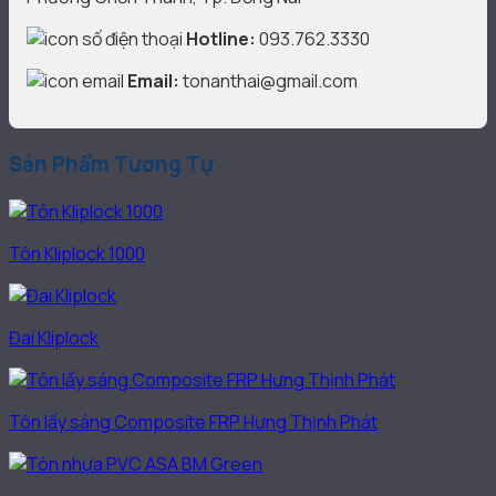
Hotline:
093.762.3330
Email:
tonanthai@gmail.com
Sản Phẩm Tương Tự
Tôn Kliplock 1000
Đai Kliplock
Tôn lấy sáng Composite FRP Hưng Thịnh Phát