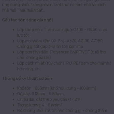
ứng dụng nhiều trong nhà ở, biệt thự, resort, nhà tâm linh,
nhà mái Thái, mái Nhật…
Cấu tạo tôn sóng giả ngói
Lớp thép nền: Thép cán nguội G300 – G550, chịu
lực tốt
Lớp mạ nhôm kẽm (Al-Zn): AZ70, AZ100, AZ150,
chống gỉ tốt gấp 3-6 lần tôn kẽm mạ
Lớp sơn tĩnh điện: Polyester, SMP, PVDF (tuổi thọ
cao, chống tia UV)
Lớp cách nhiệt (tùy chọn): PU, PE foam cho mái nhà
hơi nóng, ồn
Thông số kỹ thuật cơ bản
Khổ tôn: 1050mm (khổ hữu dụng ~1000mm)
Độ dày: 0.18mm – 0.50mm
Chiều dài: cắt theo yêu cầu (1-12m)
Trọng lượng: 4 – 8 kg/m²
Độ chống chọi: rất tốt nhờ chống gỉ + chống thấm