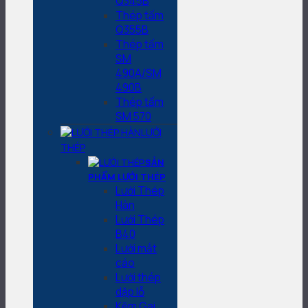
Q345B
Thép tấm
Q355B
Thép tấm
SM
490A/SM
490B
Thép tấm
SM 570
LƯỚI
THÉP
SẢN
PHẨM LƯỚI THÉP
Lưới Thép
Hàn
Lưới Thép
B40
Lưới mắt
cáo
Lưới thép
dập lỗ
Kẽm Gai