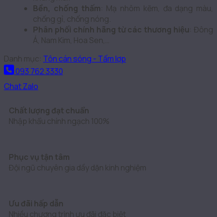
Bền, chống thấm
: Mạ nhôm kẽm, đa dạng màu,
chống gỉ, chống nóng.
Phân phối chính hãng từ các thương hiệu
: Đông
Á, Nam Kim, Hoa Sen,…
Danh mục:
Tôn cán sóng - Tấm lợp
093 762 3330
Chat Zalo
Chất lượng đạt chuẩn
Nhập khẩu chính ngạch 100%
Phục vụ tận tâm
Đội ngũ chuyên gia dầy dặn kinh nghiệm
Ưu đãi hấp dẫn
Nhiều chương trình ưu đãi đặc biệt