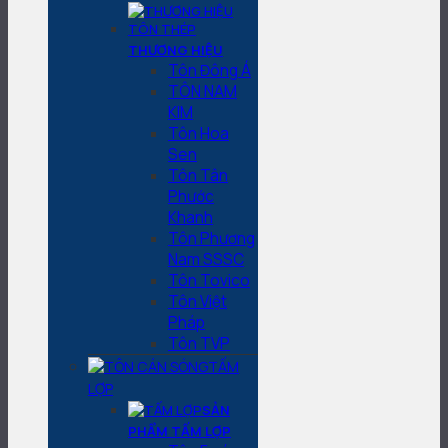
THƯƠNG HIỆU
Tôn Đông Á
TÔN NAM
KIM
Tôn Hoa
Sen
Tôn Tân
Phước
Khanh
Tôn Phương
Nam SSSC
Tôn Tovico
Tôn Việt
Pháp
Tôn TVP
TẤM
LỢP
SẢN
PHẨM TẤM LỢP