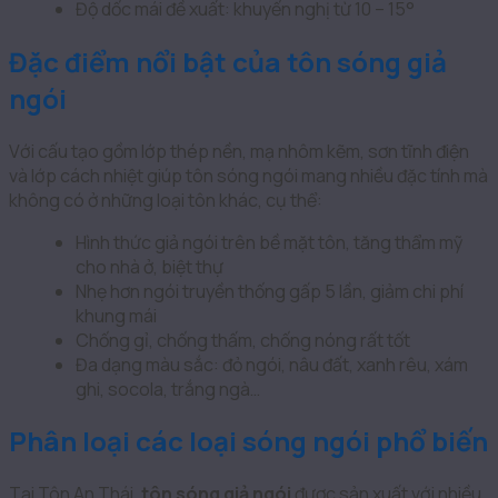
Độ dốc mái đề xuất: khuyến nghị từ 10 – 15°
Đặc điểm nổi bật của tôn sóng giả
ngói
Với cấu tạo gồm lớp thép nền, mạ nhôm kẽm, sơn tĩnh điện
và lớp cách nhiệt giúp tôn sóng ngói mang nhiều đặc tính mà
không có ở những loại tôn khác, cụ thể:
Hình thức giả ngói trên bề mặt tôn, tăng thẩm mỹ
cho nhà ở, biệt thự
Nhẹ hơn ngói truyền thống gấp 5 lần, giảm chi phí
khung mái
Chống gỉ, chống thấm, chống nóng rất tốt
Đa dạng màu sắc: đỏ ngói, nâu đất, xanh rêu, xám
ghi, socola, trắng ngà…
Phân loại các loại sóng ngói phổ biến
Tại Tôn An Thái,
tôn sóng giả ngói
được sản xuất với nhiều