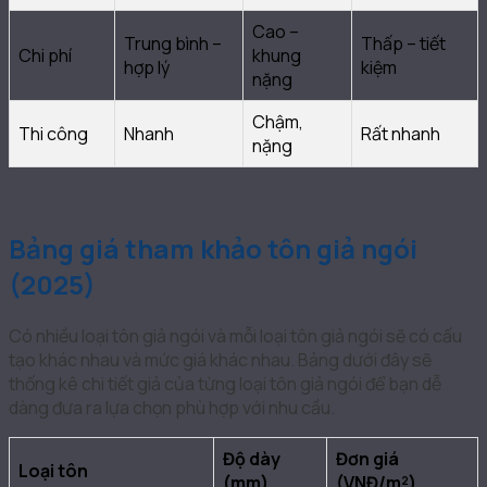
Cao –
Trung bình –
Thấp – tiết
Chi phí
khung
hợp lý
kiệm
nặng
Chậm,
Thi công
Nhanh
Rất nhanh
nặng
Bảng giá tham khảo tôn giả ngói
(2025)
Có nhiều loại tôn giả ngói và mỗi loại tôn giả ngói sẽ có cấu
tạo khác nhau và mức giá khác nhau. Bảng dưới đây sẽ
thống kê chi tiết giả của từng loại tôn giả ngói để bạn dễ
dàng đưa ra lựa chọn phù hợp với nhu cầu.
Độ dày
Đơn giá
Loại tôn
(mm)
(VNĐ/m²)