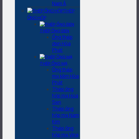
Nam Á
THÉP
ỐNG HỘP
THÉP ỐNG ĐEN
Ống thép
đen Hòa
Phát
THÉP ỐNG MẠ
Ống thép
mạ kẽm Hòa
Phát
Thép ống
hộp mạ Hoa
Sen
Thép ống
hộp mạ Nam
Kim
Thép ống
hộp mạ Vina