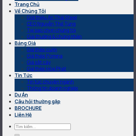
Trang Chủ
Về Chúng Tôi
Giới thiệu An Thái Steel
CEO Nguyễn Thế Tùng
Tại sao chọn chúng tôi
Giải thưởng & chứng nhận
Bảng Giá
Giá thép cuộn
Giá thép Pomina
Giá sắt cây
Giá thép Hòa Phát
Tin Tức
Tin tức chuyên ngành
Thông tin doanh nghiệp
Dự Án
Câu hỏi thường gặp
BROCHURE
Liên Hệ
Tìm
kiếm: