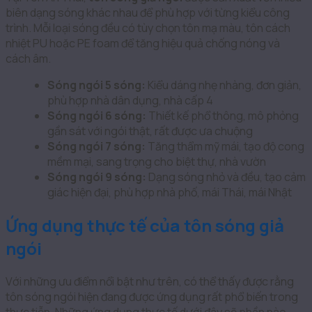
biên dạng sóng khác nhau để phù hợp với từng kiểu công
trình. Mỗi loại sóng đều có tùy chọn tôn mạ màu, tôn cách
nhiệt PU hoặc PE foam để tăng hiệu quả chống nóng và
cách âm.
Sóng ngói 5 sóng:
Kiểu dáng nhẹ nhàng, đơn giản,
phù hợp nhà dân dụng, nhà cấp 4
Sóng ngói 6 sóng:
Thiết kế phổ thông, mô phỏng
gần sát với ngói thật, rất được ưa chuộng
Sóng ngói 7 sóng:
Tăng thẩm mỹ mái, tạo độ cong
mềm mại, sang trọng cho biệt thự, nhà vườn
Sóng ngói 9 sóng:
Dạng sóng nhỏ và đều, tạo cảm
giác hiện đại, phù hợp nhà phố, mái Thái, mái Nhật
Ứng dụng thực tế của tôn sóng giả
ngói
Với những ưu điểm nổi bật như trên, có thể thấy được rằng
tôn sóng ngói hiện đang được ứng dụng rất phổ biến trong