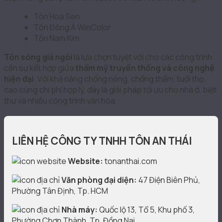
Tôn Hoa Sen
Tôn Đông Á WinColor
Tôn Nam Kim
Tôn sóng giả ngói
là lựa chọn tuyệt vời cho các công trình
cần sự kết hợp giữa
thẩm mỹ truyền thống và công nghệ
hiện đại
. Với khả năng chống nóng, chống thấm, tuổi thọ
cao cùng chi phí hợp lý, đây là giải pháp tối ưu cho nhà ở, biệt
thự và nhiều công trình văn hóa.
LIÊN HỆ CÔNG TY TNHH TÔN AN THÁI
Website:
tonanthai.com
Văn phòng đại diện:
47 Điện Biên Phủ,
Phường Tân Định, Tp. HCM
Nhà máy:
Quốc lộ 13, Tổ 5, Khu phố 3,
Phường Chơn Thành, Tp. Đồng Nai