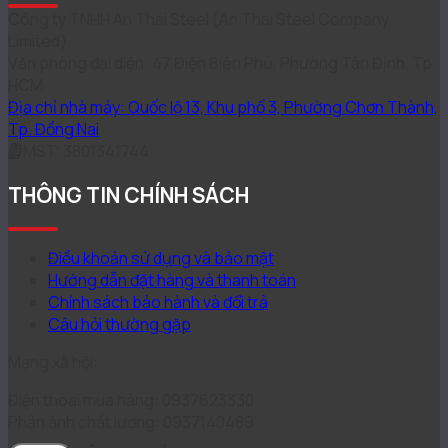
Công ty TNHH An Thái Steel (An Thai Steel Company
Limited)
Văn phòng đại diện: 47 Điện Biên Phủ, Phường Tân Định, Tp.
HCM
Địa chỉ nhà máy: Quốc lộ 13, Khu phố 3, Phường Chơn Thành,
Tp. Đồng Nai
MST: 3801341744
THÔNG TIN CHÍNH SÁCH
Điều khoản sử dụng và bảo mật
Hướng dẫn đặt hàng và thanh toán
Chính sách bảo hành và đổi trả
Câu hỏi thường gặp
Mạng xã hội:
Điện thoại mua hàng: 0937623330
Phản ánh chất lượng: 0937140489