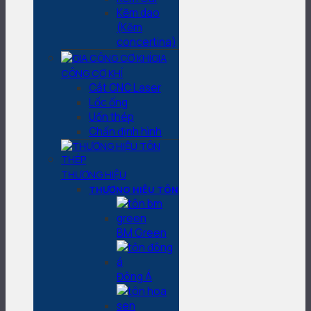
Kẽm dao
(Kẽm
concertina)
GIA
CÔNG CƠ KHÍ
Cắt CNC Laser
Lốc ống
Uốn thép
Chấn định hình
THƯƠNG HIỆU
THƯƠNG HIỆU TÔN
BM Green
Đông Á