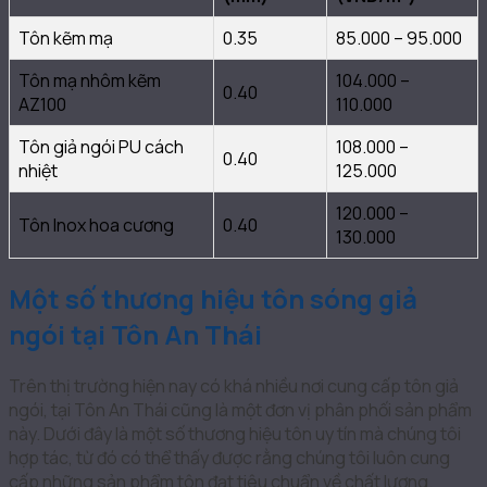
Tôn kẽm mạ
0.35
85.000 – 95.000
Tôn mạ nhôm kẽm
104.000 –
0.40
AZ100
110.000
Tôn giả ngói PU cách
108.000 –
0.40
nhiệt
125.000
120.000 –
Tôn Inox hoa cương
0.40
130.000
Một số thương hiệu tôn sóng giả
ngói tại Tôn An Thái
Trên thị trường hiện nay có khá nhiều nơi cung cấp tôn giả
ngói, tại Tôn An Thái cũng là một đơn vị phân phối sản phẩm
này. Dưới đây là một số thương hiệu tôn uy tín mà chúng tôi
hợp tác, từ đó có thể thấy được rằng chúng tôi luôn cung
cấp những sản phẩm tôn đạt tiêu chuẩn về chất lượng.