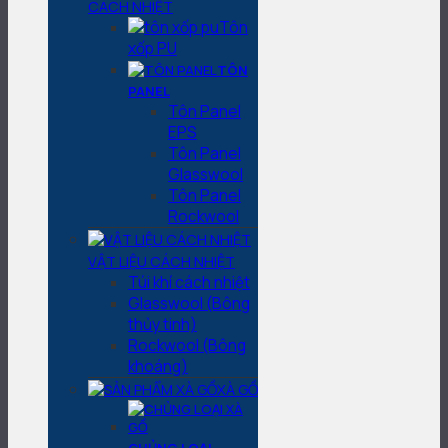
CÁCH NHIỆT
Tôn
xốp PU
TÔN
PANEL
Tôn Panel
EPS
Tôn Panel
Glasswool
Tôn Panel
Rockwool
VẬT LIỆU CÁCH NHIỆT
Túi khí cách nhiệt
Glasswool (Bông
thủy tinh)
Rockwool (Bông
khoáng)
XÀ GỒ