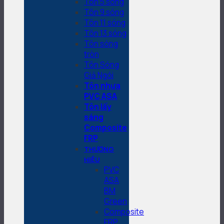
Tôn 5 sóng
Tôn 9 sóng
Tôn 11 sóng
Tôn 13 sóng
Tôn sóng
tròn
Tôn Sóng
Giả Ngói
Tôn nhựa
PVC ASA
Tôn lấy
sáng
Composite
FRP
THƯƠNG
HIỆU
PVC
ASA
BM
Green
Composite
FRP