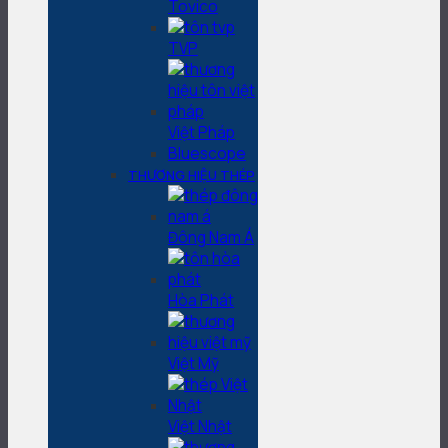
Tovico
TVP
Việt Pháp
Bluescope
THƯƠNG HIỆU THÉP
Đông Nam Á
Hòa Phát
Việt Mỹ
Việt Nhật