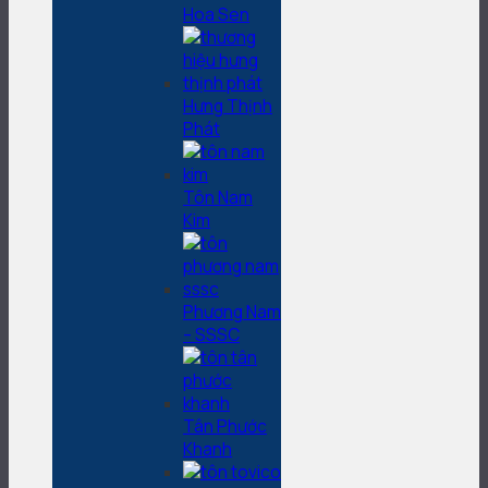
Hoa Sen
Hưng Thịnh
Phát
Tôn Nam
Kim
Phương Nam
– SSSC
Tân Phước
Khanh