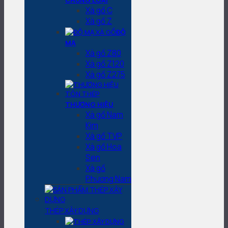
CHỦNG LOẠI
Xà gồ C
Xà gồ Z
ĐỘ
MẠ
Xà gồ Z80
Xà gồ Z120
Xà gồ Z275
THƯƠNG HIỆU
Xà gồ Nam
Kim
Xà gồ TVP
Xà gồ Hoa
Sen
Xà gồ
Phương Nam
THÉP XÂY DỰNG