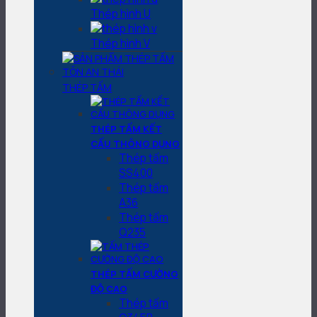
Thép hình U
Thép hình V
THÉP TẤM
THÉP TẤM KẾT
CẤU THÔNG DỤNG
Thép tấm
SS400
Thép tấm
A36
Thép tấm
Q235
THÉP TẤM CƯỜNG
ĐỘ CAO
Thép tấm