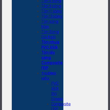
Tôn 5 sóng
Tôn 9 sóng
Tôn 11 sóng
Tôn 13 sóng
Tôn sóng
tròn
Tôn Sóng
Giả Ngói
Tôn nhựa
PVC ASA
Tôn lấy
sáng
Composite
FRP
THƯƠNG
HIỆU
PVC
ASA
BM
Green
Composite
FRP