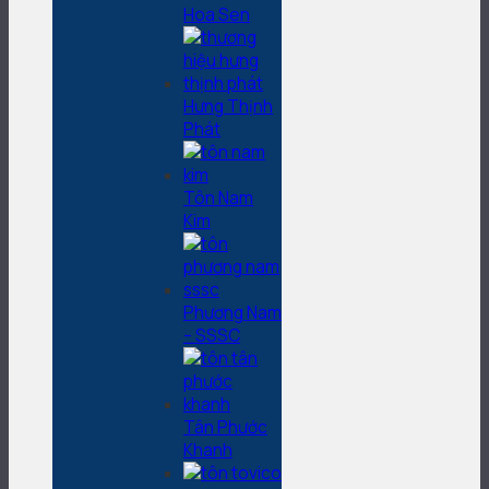
Hoa Sen
Hưng Thịnh
Phát
Tôn Nam
Kim
Phương Nam
– SSSC
Tân Phước
Khanh