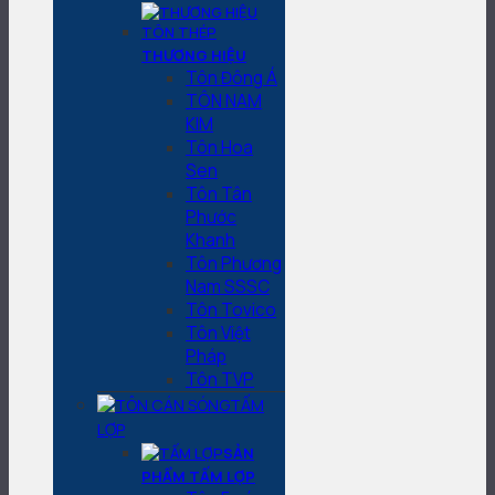
THƯƠNG HIỆU
Tôn Đông Á
TÔN NAM
KIM
Tôn Hoa
Sen
Tôn Tân
Phước
Khanh
Tôn Phương
Nam SSSC
Tôn Tovico
Tôn Việt
Pháp
Tôn TVP
TẤM
LỢP
SẢN
PHẨM TẤM LỢP