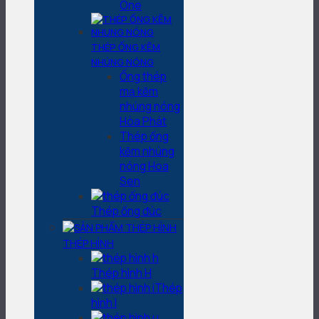
One
THÉP ỐNG KẼM
NHÚNG NÓNG
Ống thép
mạ kẽm
nhúng nóng
Hòa Phát
Thép ống
kẽm nhúng
nóng Hoa
Sen
Thép ống đúc
THÉP HÌNH
Thép hình H
Thép
hình I