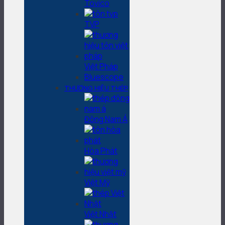
Tovico
TVP
Việt Pháp
Bluescope
THƯƠNG HIỆU THÉP
Đông Nam Á
Hòa Phát
Việt Mỹ
Việt Nhật