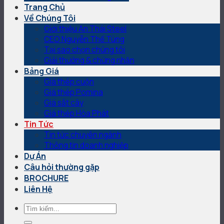
Trang Chủ
Về Chúng Tôi
Giới thiệu An Thái Steel
CEO Nguyễn Thế Tùng
Tại sao chọn chúng tôi
Giải thưởng & chứng nhận
Bảng Giá
Giá thép cuộn
Giá thép Pomina
Giá sắt cây
Giá thép Hòa Phát
Tin Tức
Tin tức chuyên ngành
Thông tin doanh nghiệp
Dự Án
Câu hỏi thường gặp
BROCHURE
Liên Hệ
Tìm
kiếm: