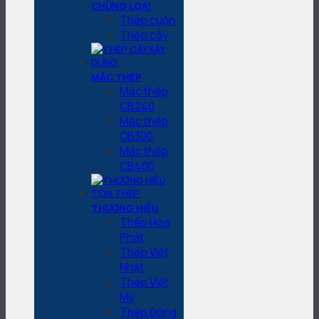
CHỦNG LOẠI
Thép cuộn
Thép cây
MÁC THÉP
Mác thép
CB240
Mác thép
CB300
Mác thép
CB400
THƯƠNG HIỆU
Thép Hòa
Phát
Thép Việt
Nhật
Thép Việt
Mỹ
Thép Đông