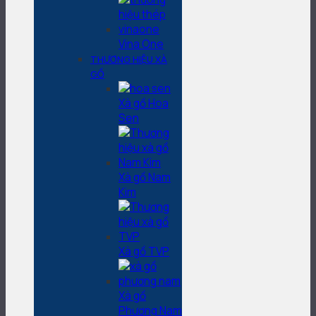
Vina One
THƯƠNG HIỆU XÀ
GỒ
Xà gồ Hoa
Sen
Xà gồ Nam
Kim
Xà gồ TVP
Xà gồ
Phương Nam