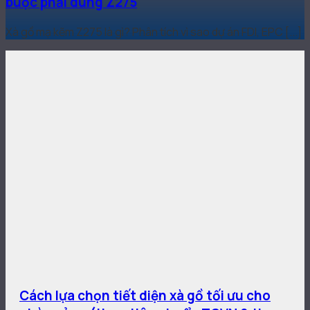
buộc phải dùng Z275
Xà gồ mạ kẽm Z275 là gì? Phân tích vì sao dự án FDI, EPC [...]
Cách lựa chọn tiết diện xà gồ tối ưu cho