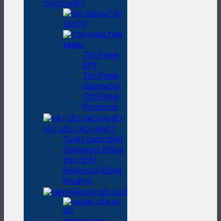
CÁCH NHIỆT
Tôn
xốp PU
TÔN
PANEL
Tôn Panel
EPS
Tôn Panel
Glasswool
Tôn Panel
Rockwool
VẬT LIỆU CÁCH NHIỆT
Túi khí cách nhiệt
Glasswool (Bông
thủy tinh)
Rockwool (Bông
khoáng)
XÀ GỒ