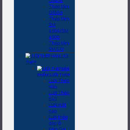
Q345B
Thép tấm
Q355B
Thép tấm
SM
490A/SM
490B
Thép tấm
SM 570
LƯỚI
THÉP
SẢN
PHẨM LƯỚI THÉP
Lưới Thép
Hàn
Lưới Thép
B40
Lưới mắt
cáo
Lưới thép
dập lỗ
Kẽm Gai