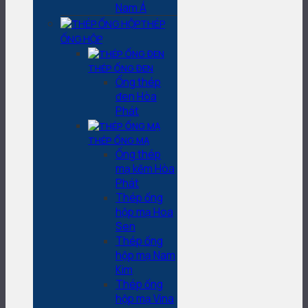
Nam Á
THÉP
ỐNG HỘP
THÉP ỐNG ĐEN
Ống thép
đen Hòa
Phát
THÉP ỐNG MẠ
Ống thép
mạ kẽm Hòa
Phát
Thép ống
hộp mạ Hoa
Sen
Thép ống
hộp mạ Nam
Kim
Thép ống
hộp mạ Vina