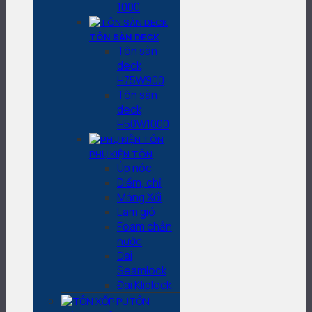
1000
TÔN SÀN DECK
Tôn sàn
deck
H75W900
Tôn sàn
deck
H50W1000
PHỤ KIỆN TÔN
Úp nóc
Diềm, chỉ
Máng Xối
Lam gió
Foam chắn
nước
Đai
Seamlock
Đai Kliplock
TÔN