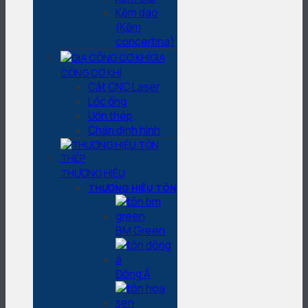
Kẽm dao
(Kẽm
concertina)
GIA
CÔNG CƠ KHÍ
Cắt CNC Laser
Lốc ống
Uốn thép
Chấn định hình
THƯƠNG HIỆU
THƯƠNG HIỆU TÔN
BM Green
Đông Á