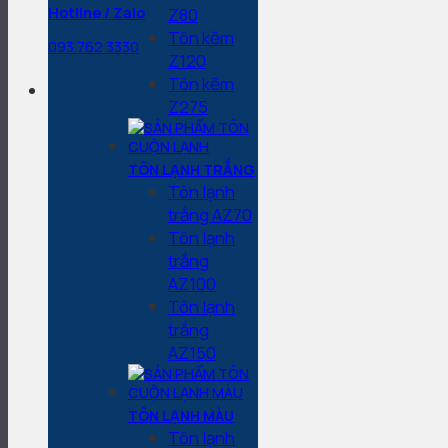
Z80
Hotline / Zalo
Tôn kẽm
093 762 3330
Z120
Tôn kẽm
Z275
TÔN LẠNH TRẮNG
Tôn lạnh
trắng AZ70
Tôn lạnh
trắng
AZ100
Tôn lạnh
trắng
AZ150
TÔN LẠNH MÀU
Tôn lạnh