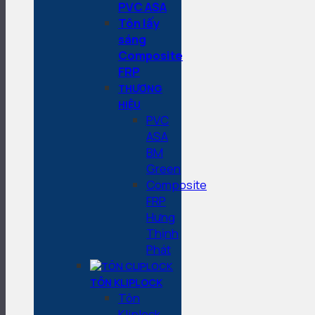
PVC ASA
Tôn lấy
sáng
Composite
FRP
THƯƠNG
HIỆU
PVC
ASA
BM
Green
Composite
FRP
Hưng
Thịnh
Phát
TÔN KLIPLOCK
Tôn
Kliplock