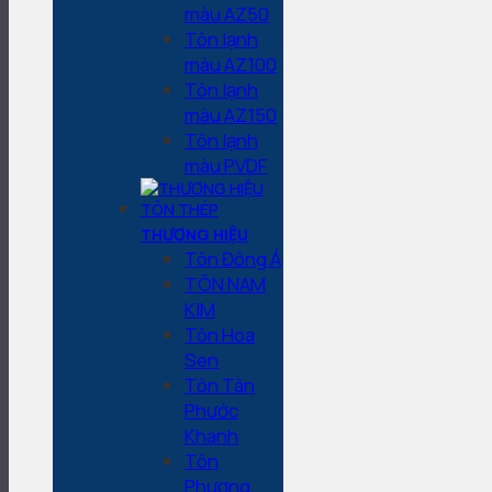
màu AZ50
Tôn lạnh
màu AZ100
Tôn lạnh
màu AZ150
Tôn lạnh
màu PVDF
THƯƠNG HIỆU
Tôn Đông Á
TÔN NAM
KIM
Tôn Hoa
Sen
Tôn Tân
Phước
Khanh
Tôn
Phương