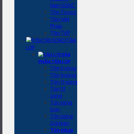
Nam SSSC
Tôn Tovico
Tôn Việt
Pháp
Tôn TVP
TẤM
LỢP
SẢN
PHẨM TẤM LỢP
Tôn 5 sóng
Tôn 9 sóng
Tôn 11 sóng
Tôn 13
sóng
Tôn sóng
tròn
Tôn Sóng
Giả Ngói
Tôn nhựa