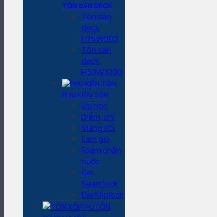
TÔN SÀN DECK
Tôn sàn
deck
H75W900
Tôn sàn
deck
H50W1000
PHỤ KIỆN TÔN
Úp nóc
Diềm, chỉ
Máng Xối
Lam gió
Foam chắn
nước
Đai
Seamlock
Đai Kliplock
TÔN