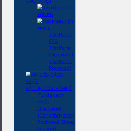
CÁCH NHIỆT
Tôn
xốp PU
TÔN
PANEL
Tôn Panel
EPS
Tôn Panel
Glasswool
Tôn Panel
Rockwool
VẬT LIỆU CÁCH NHIỆT
Túi khí cách
nhiệt
Glasswool
(Bông thủy tinh)
Rockwool (Bông
khoáng)