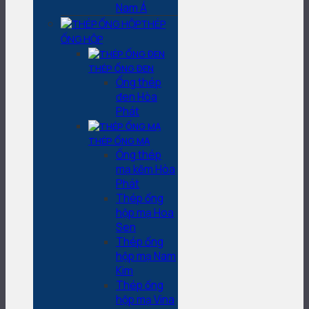
Nam Á
THÉP
ỐNG HỘP
THÉP ỐNG ĐEN
Ống thép
đen Hòa
Phát
THÉP ỐNG MẠ
Ống thép
mạ kẽm Hòa
Phát
Thép ống
hộp mạ Hoa
Sen
Thép ống
hộp mạ Nam
Kim
Thép ống
hộp mạ Vina