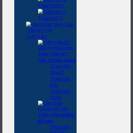
Thép hình U
Thép hình V
THÉP TẤM
THÉP TẤM KẾT
CẤU THÔNG DỤNG
Thép tấm
SS400
Thép tấm
A36
Thép tấm
Q235
THÉP TẤM CƯỜNG
ĐỘ CAO
Thép tấm