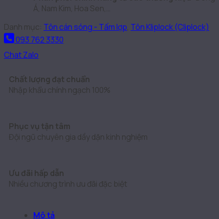
Á, Nam Kim, Hoa Sen,…
Danh mục:
Tôn cán sóng - Tấm lợp
,
Tôn Kliplock (Cliplock)
093 762 3330
Chat Zalo
Chất lượng đạt chuẩn
Nhập khẩu chính ngạch 100%
Phục vụ tận tâm
Đội ngũ chuyên gia dầy dặn kinh nghiệm
Ưu đãi hấp dẫn
Nhiều chương trình ưu đãi đặc biệt
Mô tả