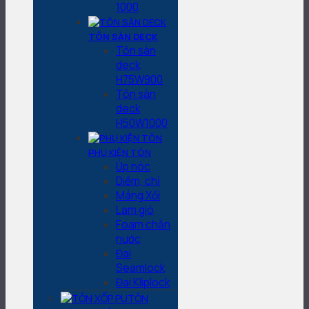
1000
TÔN SÀN DECK
Tôn sàn
deck
H75W900
Tôn sàn
deck
H50W1000
PHỤ KIỆN TÔN
Úp nóc
Diềm, chỉ
Máng Xối
Lam gió
Foam chắn
nước
Đai
Seamlock
Đai Kliplock
TÔN