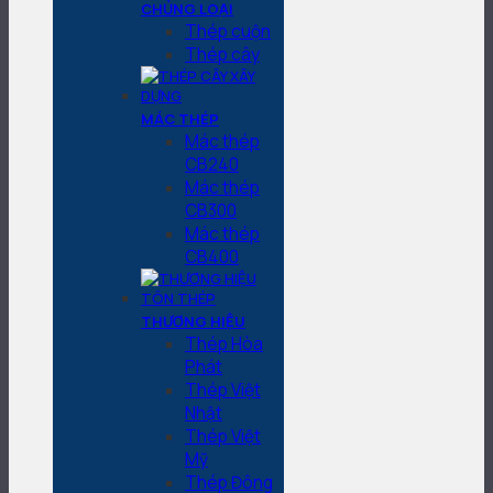
CHỦNG LOẠI
Thép cuộn
Thép cây
MÁC THÉP
Mác thép
CB240
Mác thép
CB300
Mác thép
CB400
THƯƠNG HIỆU
Thép Hòa
Phát
Thép Việt
Nhật
Thép Việt
Mỹ
Thép Đông