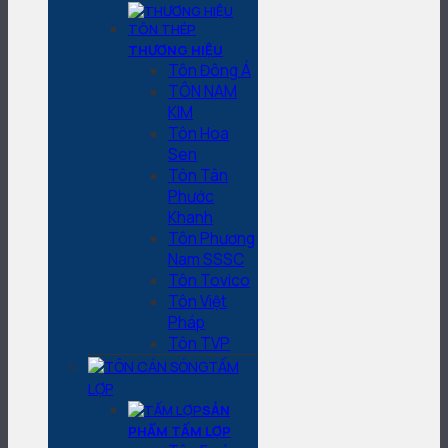
THƯƠNG HIỆU
Tôn Đông Á
TÔN NAM
KIM
Tôn Hoa
Sen
Tôn Tân
Phước
Khanh
Tôn Phương
Nam SSSC
Tôn Tovico
Tôn Việt
Pháp
Tôn TVP
TẤM
LỢP
SẢN
PHẨM TẤM LỢP