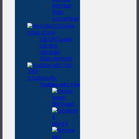
Kẽm dao
(Kẽm
concertina)
GIA
CÔNG CƠ KHÍ
Cắt CNC Laser
Lốc ống
Uốn thép
Chấn định hình
THƯƠNG HIỆU
THƯƠNG HIỆU TÔN
BM Green
Đông Á