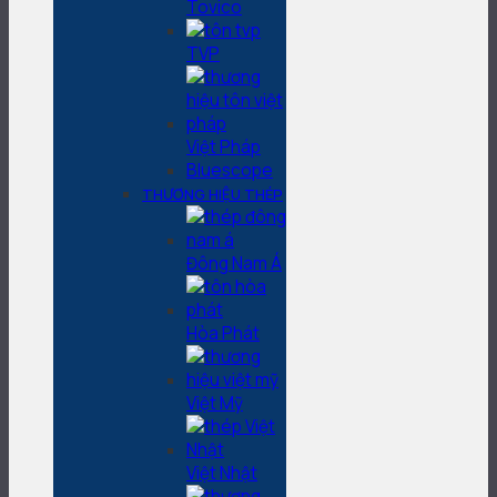
Tovico
TVP
Việt Pháp
Bluescope
THƯƠNG HIỆU THÉP
Đông Nam Á
Hòa Phát
Việt Mỹ
Việt Nhật