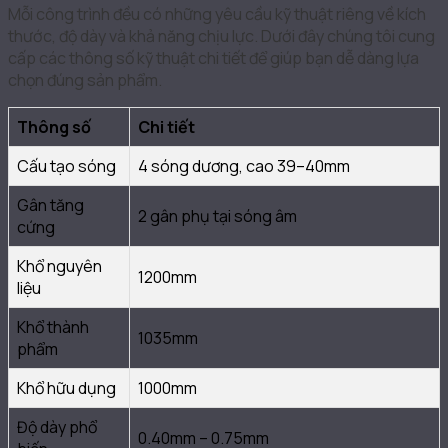
Mỗi công trình đều có những yêu cầu kỹ thuật riêng về kích
thước, độ dày và khả năng chịu lực. Dưới đây chúng tôi cung
cấp các thông số kỹ thuật chi tiết để giúp bạn dễ dàng lựa
chọn đúng sản phẩm.
Thông số
Chi tiết
Cấu tạo sóng
4 sóng dương, cao 39–40mm
Gân tăng
2 gân phụ tại sóng âm
cứng
Khổ nguyên
1200mm
liệu
Khổ thành
1035mm
phẩm
Khổ hữu dụng
1000mm
Độ dày phổ
0.40mm – 0.75mm