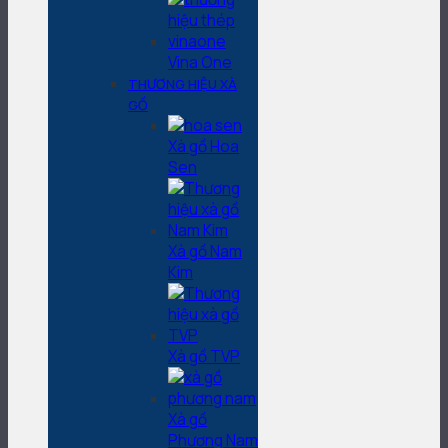
Vina One
THƯƠNG HIỆU XÀ
GỒ
Xà gồ Hoa
Sen
Xà gồ Nam
Kim
Xà gồ TVP
Xà gồ
Phương Nam