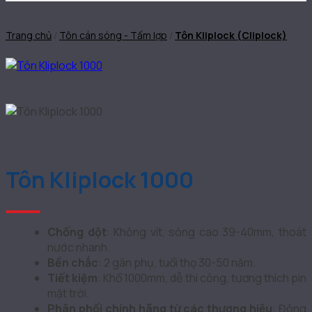
Trang chủ
/
Tôn cán sóng - Tấm lợp
/
Tôn Kliplock (Cliplock)
Tôn Kliplock 1000
Chống dột
: Không vít, sóng cao 39-40mm, thoát
nước nhanh.
Bền chắc
: 2 gân phụ, tuổi thọ 30-50 năm.
Tiết kiệm
: Khổ 1000mm, dễ thi công, tương thích pin
mặt trời.
Phân phối chính hãng từ các thương hiệu
: Đông