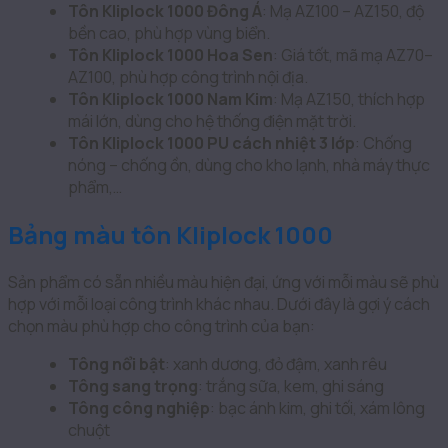
Tôn Kliplock 1000 Đông Á
: Mạ AZ100 – AZ150, độ
bền cao, phù hợp vùng biển.
Tôn Kliplock 1000 Hoa Sen
: Giá tốt, mã mạ AZ70–
AZ100, phù hợp công trình nội địa.
Tôn Kliplock 1000 Nam Kim
: Mạ AZ150, thích hợp
mái lớn, dùng cho hệ thống điện mặt trời.
Tôn Kliplock 1000 PU cách nhiệt 3 lớp
: Chống
nóng – chống ồn, dùng cho kho lạnh, nhà máy thực
phẩm,…
Bảng màu tôn Kliplock 1000
Sản phẩm có sẵn nhiều màu hiện đại, ứng với mỗi màu sẽ phù
hợp với mỗi loại công trình khác nhau. Dưới đây là gợi ý cách
chọn màu phù hợp cho công trình của bạn:
Tông nổi bật
: xanh dương, đỏ đậm, xanh rêu
Tông sang trọng
: trắng sữa, kem, ghi sáng
Tông công nghiệp
: bạc ánh kim, ghi tối, xám lông
chuột