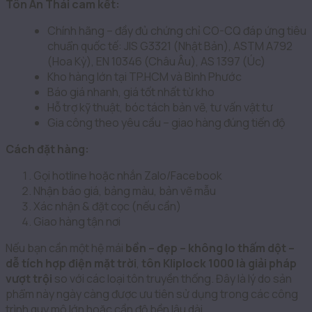
Tôn An Thái cam kết:
Chính hãng – đầy đủ chứng chỉ CO-CQ đáp ứng tiêu
chuẩn quốc tế: JIS G3321 (Nhật Bản), ASTM A792
(Hoa Kỳ), EN 10346 (Châu Âu), AS 1397 (Úc)
Kho hàng lớn tại TP.HCM và Bình Phước
Báo giá nhanh, giá tốt nhất từ kho
Hỗ trợ kỹ thuật, bóc tách bản vẽ, tư vấn vật tư
Gia công theo yêu cầu – giao hàng đúng tiến độ
Cách đặt hàng:
Gọi hotline hoặc nhắn Zalo/Facebook
Nhận báo giá, bảng màu, bản vẽ mẫu
Xác nhận & đặt cọc (nếu cần)
Giao hàng tận nơi
Nếu bạn cần một hệ mái
bền – đẹp – không lo thấm dột –
dễ tích hợp điện mặt trời
,
tôn Kliplock 1000 là giải pháp
vượt trội
so với các loại tôn truyền thống. Đây là lý do sản
phẩm này ngày càng được ưu tiên sử dụng trong các công
trình quy mô lớn hoặc cần độ bền lâu dài.