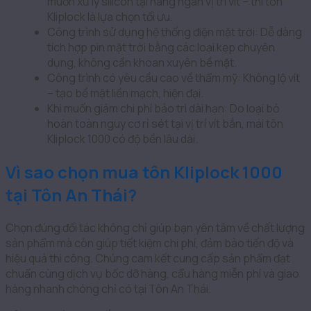
muốn xử lý silicon tại hàng ngàn vị trí vít – thì tôn
Kliplock là lựa chọn tối ưu.
Công trình sử dụng hệ thống điện mặt trời: Dễ dàng
tích hợp pin mặt trời bằng các loại kẹp chuyên
dụng, không cần khoan xuyên bề mặt.
Công trình có yêu cầu cao về thẩm mỹ: Không lộ vít
– tạo bề mặt liền mạch, hiện đại.
Khi muốn giảm chi phí bảo trì dài hạn: Do loại bỏ
hoàn toàn nguy cơ rỉ sét tại vị trí vít bắn, mái tôn
Kliplock 1000 có độ bền lâu dài.
Vì sao chọn mua tôn Kliplock 1000
tại Tôn An Thái?
Chọn đúng đối tác không chỉ giúp bạn yên tâm về chất lượng
sản phẩm mà còn giúp tiết kiệm chi phí, đảm bảo tiến độ và
hiệu quả thi công. Chúng cam kết cung cấp sản phẩm đạt
chuẩn cùng dịch vụ bốc dỡ hàng, cẩu hàng miễn phí và giao
hàng nhanh chóng chỉ có tại Tôn An Thái.