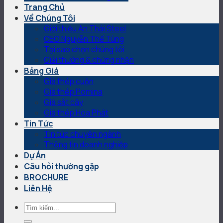
Trang Chủ
Về Chúng Tôi
Giới thiệu An Thái Steel
CEO Nguyễn Thế Tùng
Tại sao chọn chúng tôi
Giải thưởng & chứng nhận
Bảng Giá
Giá thép cuộn
Giá thép Pomina
Giá sắt cây
Giá thép Hòa Phát
Tin Tức
Tin tức chuyên ngành
Thông tin doanh nghiệp
Dự Án
Câu hỏi thường gặp
BROCHURE
Liên Hệ
Tìm
kiếm: