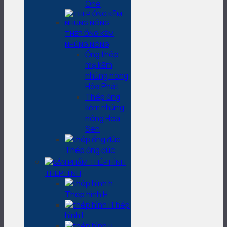
One
THÉP ỐNG KẼM
NHÚNG NÓNG
Ống thép
mạ kẽm
nhúng nóng
Hòa Phát
Thép ống
kẽm nhúng
nóng Hoa
Sen
Thép ống đúc
THÉP HÌNH
Thép hình H
Thép
hình I