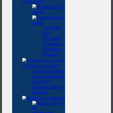
CÁCH NHIỆT
Tôn
xốp PU
TÔN
PANEL
Tôn Panel
EPS
Tôn Panel
Glasswool
Tôn Panel
Rockwool
VẬT LIỆU CÁCH NHIỆT
Túi khí cách nhiệt
Glasswool (Bông
thủy tinh)
Rockwool (Bông
khoáng)
XÀ GỒ