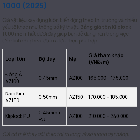
1000 (2025)
Giá vật liệu xây dựng luôn biến động theo thị trường và nhiều
yếu tố khác như thông số kỹ thuật.
Bảng giá tôn Kliplock
1000 mới nhất
dưới đây giúp bạn dễ dàng hơn trong việc
ước tính chi phí và đưa ra lựa chọn phù hợp.
Giá tham khảo
Loại tôn
Độ dày
Mạ
(VNĐ/m)
Đông Á
0.45mm
AZ100
165.000 – 175.000
AZ100
Nam Kim
0.50mm
AZ150
170.000 – 185.000
AZ150
0.45mm +
Kliplock PU
AZ100
210.000 – 240.000
PU
Giá có thể thay đổi theo thị trường và số lượng đặt hàng.