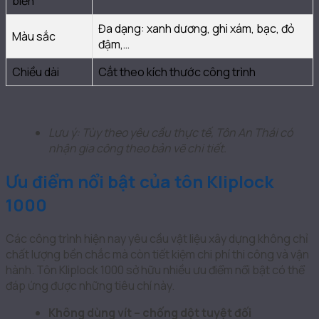
biến
Đa dạng: xanh dương, ghi xám, bạc, đỏ
Màu sắc
đậm,…
Chiều dài
Cắt theo kích thước công trình
Lưu ý: Tùy theo yêu cầu thực tế, Tôn An Thái có
nhận gia công theo bản vẽ chi tiết.
Ưu điểm nổi bật của tôn Kliplock
1000
Các công trình hiện nay yêu cầu vật liệu xây dựng không chỉ
chất lượng bền chắc mà còn tiết kiệm chi phí thi công và vận
hành. Tôn Kliplock 1000 sở hữu nhiều ưu điểm nổi bật có thể
đáp ứng được những tiêu chí này.
Không dùng vít – chống dột tuyệt đối