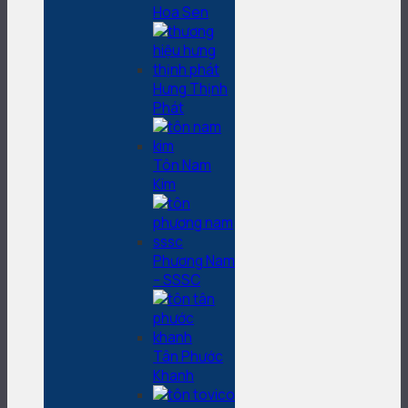
Hoa Sen
Hưng Thịnh
Phát
Tôn Nam
Kim
Phương Nam
– SSSC
Tân Phước
Khanh