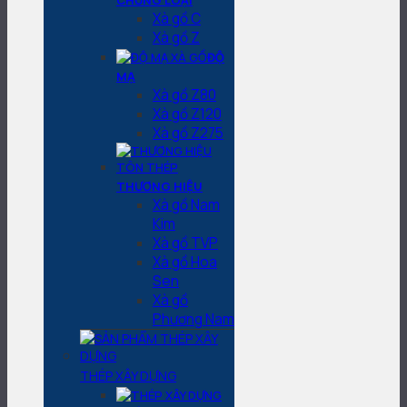
CHỦNG LOẠI
Xà gồ C
Xà gồ Z
ĐỘ
MẠ
Xà gồ Z80
Xà gồ Z120
Xà gồ Z275
THƯƠNG HIỆU
Xà gồ Nam
Kim
Xà gồ TVP
Xà gồ Hoa
Sen
Xà gồ
Phương Nam
THÉP XÂY DỰNG