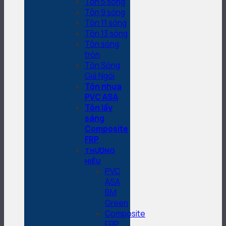
Tôn 5 sóng
Tôn 9 sóng
Tôn 11 sóng
Tôn 13 sóng
Tôn sóng
tròn
Tôn Sóng
Giả Ngói
Tôn nhựa
PVC ASA
Tôn lấy
sáng
Composite
FRP
THƯƠNG
HIỆU
PVC
ASA
BM
Green
Composite
FRP