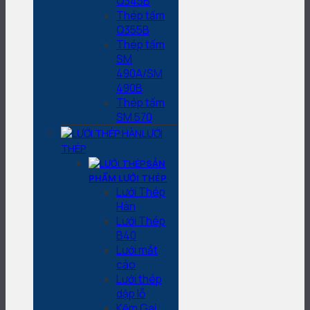
Q345B
Thép tấm
Q355B
Thép tấm
SM
490A/SM
490B
Thép tấm
SM 570
LƯỚI
THÉP
SẢN
PHẨM LƯỚI THÉP
Lưới Thép
Hàn
Lưới Thép
B40
Lưới mắt
cáo
Lưới thép
dập lỗ
Kẽm Gai