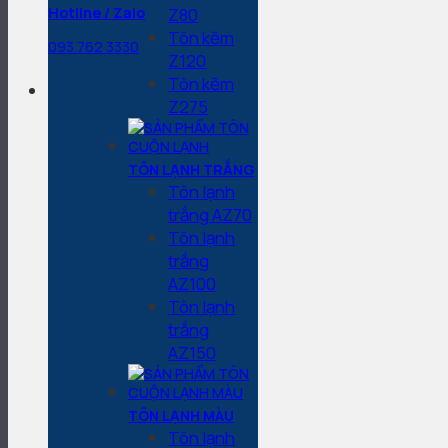
Z80
Hotline / Zalo
Tôn kẽm
093 762 3330
Z120
Tôn kẽm
Z275
TÔN LẠNH TRẮNG
Tôn lạnh
trắng AZ70
Tôn lạnh
trắng
AZ100
Tôn lạnh
trắng
AZ150
TÔN LẠNH MÀU
Tôn lạnh