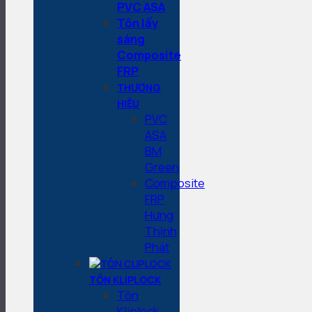
PVC ASA
Tôn lấy
sáng
Composite
FRP
THƯƠNG
HIỆU
PVC
ASA
BM
Green
Composite
FRP
Hưng
Thịnh
Phát
TÔN KLIPLOCK
Tôn
Kliplock