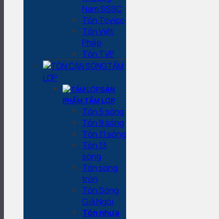
Nam SSSC
Tôn Tovico
Tôn Việt
Pháp
Tôn TVP
TẤM
LỢP
SẢN
PHẨM TẤM LỢP
Tôn 5 sóng
Tôn 9 sóng
Tôn 11 sóng
Tôn 13
sóng
Tôn sóng
tròn
Tôn Sóng
Giả Ngói
Tôn nhựa