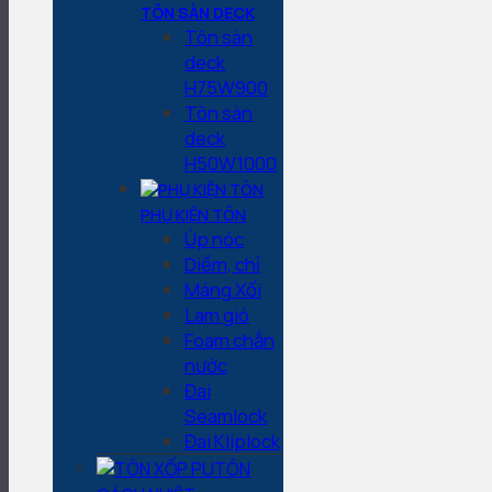
TÔN SÀN DECK
Tôn sàn
deck
H75W900
Tôn sàn
deck
H50W1000
PHỤ KIỆN TÔN
Úp nóc
Diềm, chỉ
Máng Xối
Lam gió
Foam chắn
nước
Đai
Seamlock
Đai Kliplock
TÔN