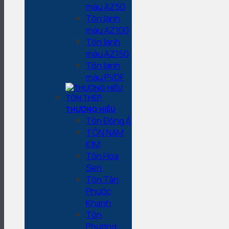
màu AZ50
Tôn lạnh
màu AZ100
Tôn lạnh
màu AZ150
Tôn lạnh
màu PVDF
THƯƠNG HIỆU
Tôn Đông Á
TÔN NAM
KIM
Tôn Hoa
Sen
Tôn Tân
Phước
Khanh
Tôn
Phương