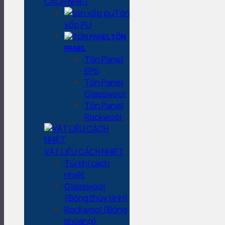
CÁCH NHIỆT
Tôn
xốp PU
TÔN
PANEL
Tôn Panel
EPS
Tôn Panel
Glasswool
Tôn Panel
Rockwool
VẬT LIỆU CÁCH NHIỆT
Túi khí cách
nhiệt
Glasswool
(Bông thủy tinh)
Rockwool (Bông
khoáng)