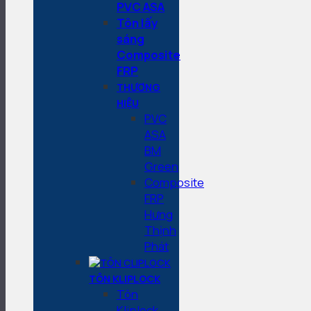
PVC ASA
Tôn lấy
sáng
Composite
FRP
THƯƠNG
HIỆU
PVC
ASA
BM
Green
Composite
FRP
Hưng
Thịnh
Phát
TÔN KLIPLOCK
Tôn
Kliplock