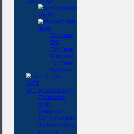
CÁCH NHIỆT
Tôn
xốp PU
TÔN
PANEL
Tôn Panel
EPS
Tôn Panel
Glasswool
Tôn Panel
Rockwool
VẬT LIỆU CÁCH NHIỆT
Túi khí cách
nhiệt
Glasswool
(Bông thủy tinh)
Rockwool (Bông
khoáng)