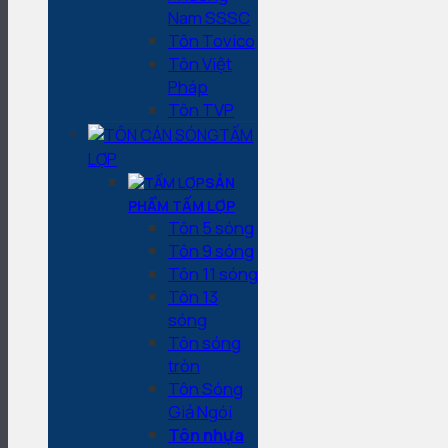
Nam SSSC
Tôn Tovico
Tôn Việt
Pháp
Tôn TVP
TẤM
LỢP
SẢN
PHẨM TẤM LỢP
Tôn 5 sóng
Tôn 9 sóng
Tôn 11 sóng
Tôn 13
sóng
Tôn sóng
tròn
Tôn Sóng
Giả Ngói
Tôn nhựa