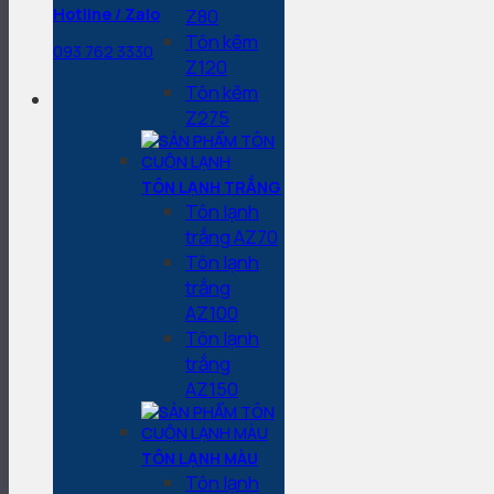
Z80
Hotline / Zalo
Tôn kẽm
093 762 3330
Z120
Tôn kẽm
Z275
TÔN LẠNH TRẮNG
Tôn lạnh
trắng AZ70
Tôn lạnh
trắng
AZ100
Tôn lạnh
trắng
AZ150
TÔN LẠNH MÀU
Tôn lạnh