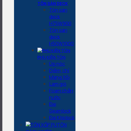
TÔN SÀN DECK
Tôn sàn
deck
H75W900
Tôn sàn
deck
H50W1000
PHỤ KIỆN TÔN
Úp nóc
Diềm, chỉ
Máng Xối
Lam gió
Foam chắn
nước
Đai
Seamlock
Đai Kliplock
TÔN