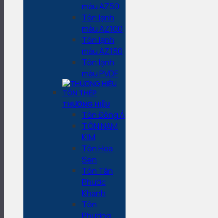
màu AZ50
Tôn lạnh
màu AZ100
Tôn lạnh
màu AZ150
Tôn lạnh
màu PVDF
THƯƠNG HIỆU
Tôn Đông Á
TÔN NAM
KIM
Tôn Hoa
Sen
Tôn Tân
Phước
Khanh
Tôn
Phương