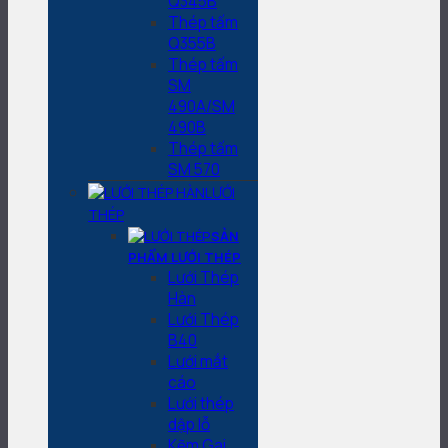
Q345B
Thép tấm
Q355B
Thép tấm
SM
490A/SM
490B
Thép tấm
SM 570
LƯỚI
THÉP
SẢN
PHẨM LƯỚI THÉP
Lưới Thép
Hàn
Lưới Thép
B40
Lưới mắt
cáo
Lưới thép
dập lỗ
Kẽm Gai