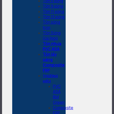
Tôn 5 sóng
Tôn 9 sóng
Tôn 11 sóng
Tôn 13 sóng
Tôn sóng
tròn
Tôn Sóng
Giả Ngói
Tôn nhựa
PVC ASA
Tôn lấy
sáng
Composite
FRP
THƯƠNG
HIỆU
PVC
ASA
BM
Green
Composite
FRP