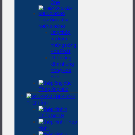
One
THÉP ỐNG KẼM
NHÚNG NÓNG
Ống thép
mạ kẽm
nhúng nóng
Hòa Phát
Thép ống
kẽm nhúng
nóng Hoa
Sen
Thép ống đúc
THÉP HÌNH
Thép hình H
Thép
hình I