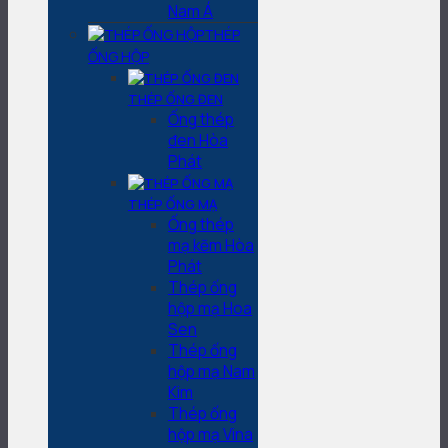
Nam Á
THÉP
ỐNG HỘP
THÉP ỐNG ĐEN
Ống thép
đen Hòa
Phát
THÉP ỐNG MẠ
Ống thép
mạ kẽm Hòa
Phát
Thép ống
hộp mạ Hoa
Sen
Thép ống
hộp mạ Nam
Kim
Thép ống
hộp mạ Vina