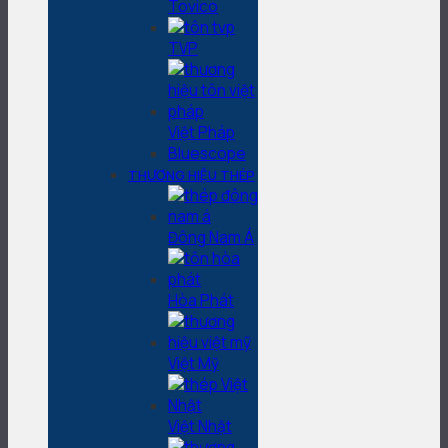
Tovico
TVP
Việt Pháp
Bluescope
THƯƠNG HIỆU THÉP
Đông Nam Á
Hòa Phát
Việt Mỹ
Việt Nhật