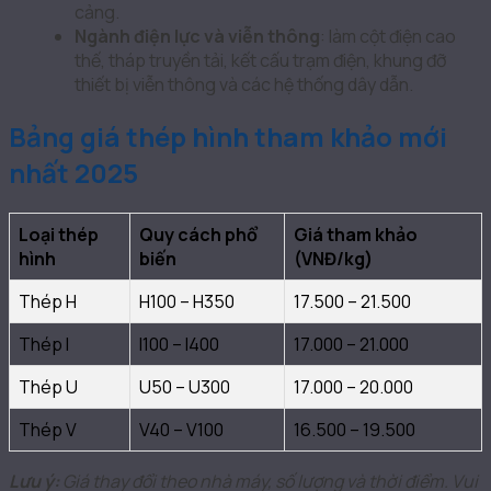
cảng.
Ngành điện lực và viễn thông
: làm cột điện cao
thế, tháp truyền tải, kết cấu trạm điện, khung đỡ
thiết bị viễn thông và các hệ thống dây dẫn.
Bảng giá thép hình tham khảo mới
nhất 2025
Loại thép
Quy cách phổ
Giá tham khảo
hình
biến
(VNĐ/kg)
Thép H
H100 – H350
17.500 – 21.500
Thép I
I100 – I400
17.000 – 21.000
Thép U
U50 – U300
17.000 – 20.000
Thép V
V40 – V100
16.500 – 19.500
Lưu ý:
Giá thay đổi theo nhà máy, số lượng và thời điểm. Vui