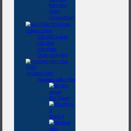
Kẽm dao
(Kẽm
concertina)
GIA
CÔNG CƠ KHÍ
Cắt CNC Laser
Lốc ống
Uốn thép
Chấn định hình
THƯƠNG HIỆU
THƯƠNG HIỆU TÔN
BM Green
Đông Á