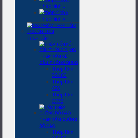
Thép hình U
Thép hình V
THÉP TẤM
THÉP TẤM KẾT
CẤU THÔNG DỤNG
Thép tấm
SS400
Thép tấm
A36
Thép tấm
Q235
THÉP TẤM CƯỜNG
ĐỘ CAO
Thép tấm