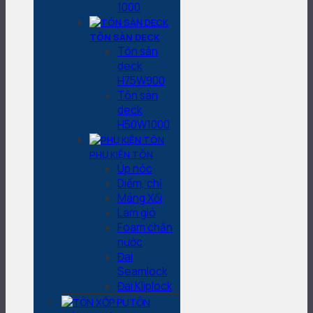
1000
TÔN SÀN DECK
Tôn sàn
deck
H75W900
Tôn sàn
deck
H50W1000
PHỤ KIỆN TÔN
Úp nóc
Diềm, chỉ
Máng Xối
Lam gió
Foam chắn
nước
Đai
Seamlock
Đai Kliplock
TÔN