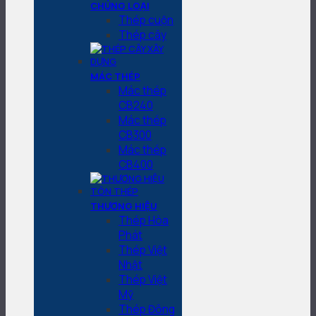
CHỦNG LOẠI
Thép cuộn
Thép cây
MÁC THÉP
Mác thép
CB240
Mác thép
CB300
Mác thép
CB400
THƯƠNG HIỆU
Thép Hòa
Phát
Thép Việt
Nhật
Thép Việt
Mỹ
Thép Đông