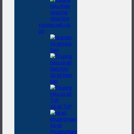
Vina One
THƯƠNG HIỆU XÀ
GỒ
Xà gồ Hoa
Sen
Xà gồ Nam
Kim
Xà gồ TVP
Xà gồ
Phương Nam