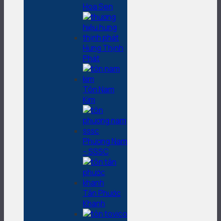
Hoa Sen
Hưng Thịnh
Phát
Tôn Nam
Kim
Phương Nam
– SSSC
Tân Phước
Khanh