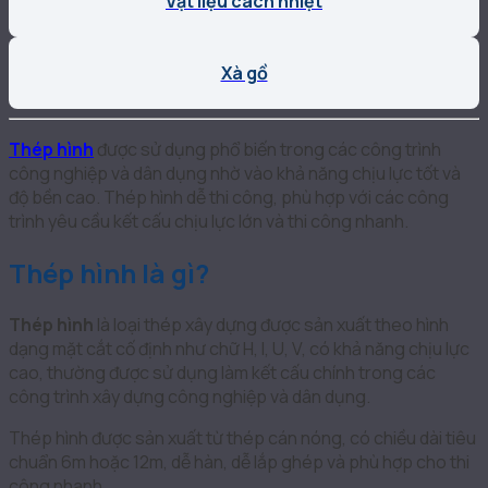
Vật liệu cách nhiệt
Xà gồ
Thép hình
được sử dụng phổ biến trong các công trình
công nghiệp và dân dụng nhờ vào khả năng chịu lực tốt và
độ bền cao. Thép hình dễ thi công, phù hợp với các công
trình yêu cầu kết cấu chịu lực lớn và thi công nhanh.
Thép hình là gì?
Thép hình
là loại thép xây dựng được sản xuất theo hình
dạng mặt cắt cố định như chữ H, I, U, V, có khả năng chịu lực
cao, thường được sử dụng làm kết cấu chính trong các
công trình xây dựng công nghiệp và dân dụng.
Thép hình được sản xuất từ thép cán nóng, có chiều dài tiêu
chuẩn 6m hoặc 12m, dễ hàn, dễ lắp ghép và phù hợp cho thi
công nhanh.