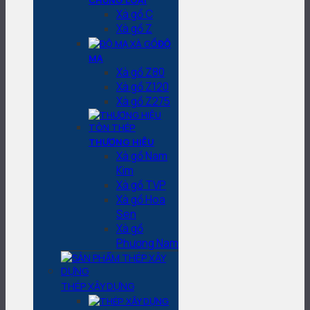
CHỦNG LOẠI
Xà gồ C
Xà gồ Z
ĐỘ
MẠ
Xà gồ Z80
Xà gồ Z120
Xà gồ Z275
THƯƠNG HIỆU
Xà gồ Nam
Kim
Xà gồ TVP
Xà gồ Hoa
Sen
Xà gồ
Phương Nam
THÉP XÂY DỰNG