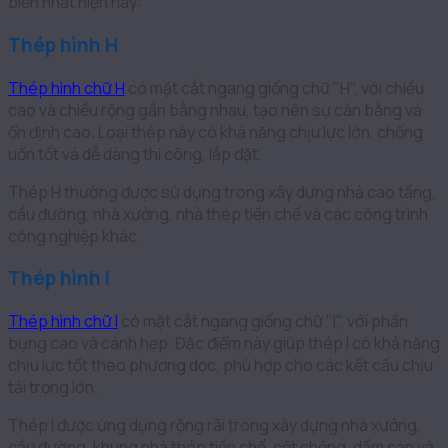
biến nhất hiện nay:
Thép hình H
Thép hình chữ H
có mặt cắt ngang giống chữ "H", với chiều
cao và chiều rộng gần bằng nhau, tạo nên sự cân bằng và
ổn định cao. Loại thép này có khả năng chịu lực lớn, chống
uốn tốt và dễ dàng thi công, lắp đặt.
Thép H thường được sử dụng trong xây dựng nhà cao tầng,
cầu đường, nhà xưởng, nhà thép tiền chế và các công trình
công nghiệp khác.
Thép hình I
Thép hình chữ I
có mặt cắt ngang giống chữ "I", với phần
bụng cao và cánh hẹp. Đặc điểm này giúp thép I có khả năng
chịu lực tốt theo phương dọc, phù hợp cho các kết cấu chịu
tải trọng lớn.
Thép I được ứng dụng rộng rãi trong xây dựng nhà xưởng,
cầu đường, khung nhà thép tiền chế, cột chống, dầm sàn và