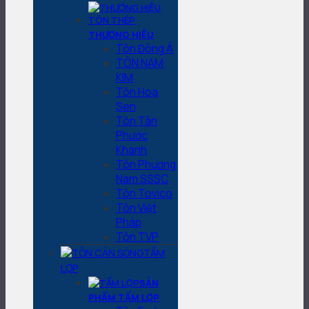
THƯƠNG HIỆU
Tôn Đông Á
TÔN NAM
KIM
Tôn Hoa
Sen
Tôn Tân
Phước
Khanh
Tôn Phương
Nam SSSC
Tôn Tovico
Tôn Việt
Pháp
Tôn TVP
TẤM
LỢP
SẢN
PHẨM TẤM LỢP