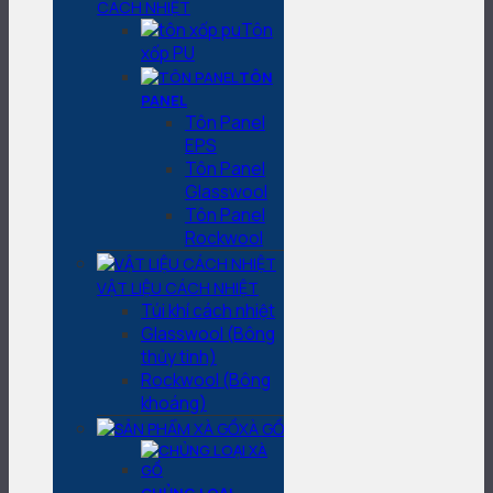
CÁCH NHIỆT
Tôn
xốp PU
TÔN
PANEL
Tôn Panel
EPS
Tôn Panel
Glasswool
Tôn Panel
Rockwool
VẬT LIỆU CÁCH NHIỆT
Túi khí cách nhiệt
Glasswool (Bông
thủy tinh)
Rockwool (Bông
khoáng)
XÀ GỒ