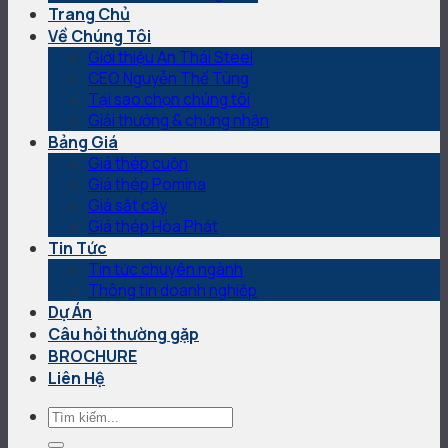
Trang Chủ
Về Chúng Tôi
Giới thiệu An Thái Steel
CEO Nguyễn Thế Tùng
Tại sao chọn chúng tôi
Giải thưởng & chứng nhận
Bảng Giá
Giá thép cuộn
Giá thép Pomina
Giá sắt cây
Giá thép Hòa Phát
Tin Tức
Tin tức chuyên ngành
Thông tin doanh nghiệp
Dự Án
Câu hỏi thường gặp
BROCHURE
Liên Hệ
Tìm
kiếm: